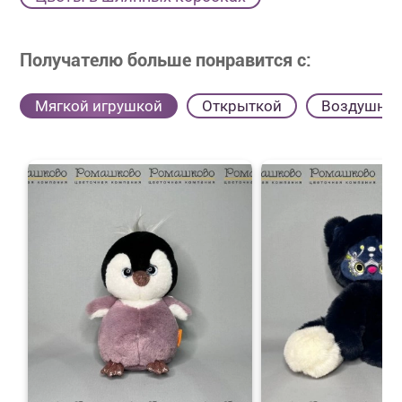
Получателю больше понравится с:
Мягкой игрушкой
Открыткой
Воздушны