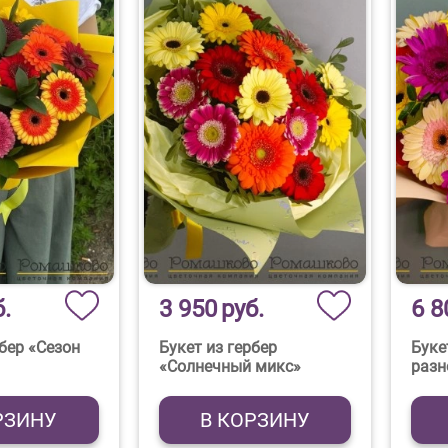
б.
3 950
руб.
6 8
рбер «Сезон
Букет из гербер
Буке
«Солнечный микс»
разн
РЗИНУ
В КОРЗИНУ