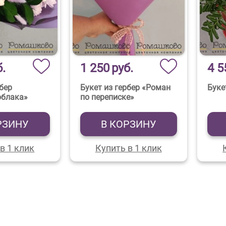
б.
1 250
руб.
4 5
рбер
Букет из гербер «Роман
Буке
облака»
по переписке»
РЗИНУ
В КОРЗИНУ
в 1 клик
Купить в 1 клик