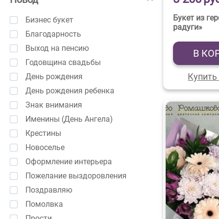
Букет из ге
Бизнес букет
радуги»
Благодарность
Выход на пенсию
В КО
Годовщина свадьбы
Купить 
День рождения
День рождения ребенка
Знак внимания
Именины (День Ангела)
Крестины
Новоселье
Оформление интерьера
Пожелание выздоровления
Поздравляю
Помолвка
Прости