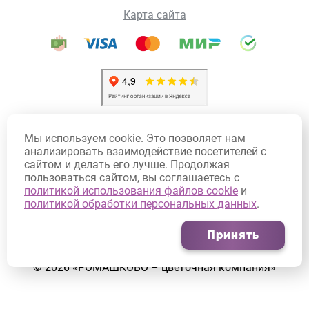
Карта сайта
Политика конфиденциальности
Мы используем cookie. Это позволяет нам
Политика использования Cookie
анализировать взаимодействие посетителей с
сайтом и делать его лучше. Продолжая
Договор оферты
пользоваться сайтом, вы соглашаетесь с
Согласие на обработку персональных данных
политикой использования файлов cookie
и
политикой обработки персональных данных
.
Согласие на получение рекламных рассылок
Принять
©
2026
«РОМАШКОВО – цветочная компания»