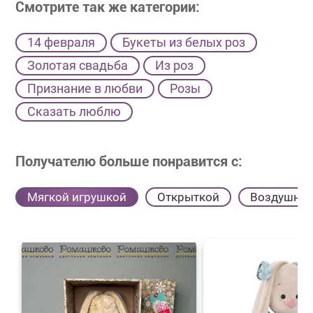
Смотрите так же категории:
14 февраля
Букеты из белых роз
Золотая свадьба
Из роз
Признание в любви
Розы
Сказать люблю
Получателю больше понравится с:
Мягкой игрушкой
Открыткой
Воздушны