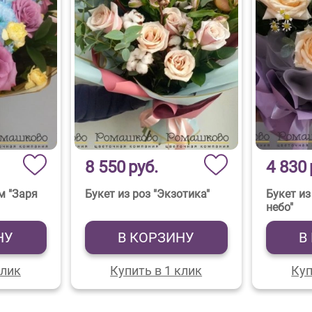
8 550
руб.
4 830
м "Заря
Букет из роз "Экзотика"
Букет из
небо"
НУ
В КОРЗИНУ
В
клик
Купить в 1 клик
Куп