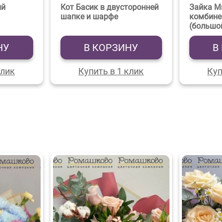
ый
Кот Басик в двусторонней
Зайка М
шапке и шарфе
комбине
(большо
НУ
В КОРЗИНУ
В
клик
Купить в 1 клик
Куп