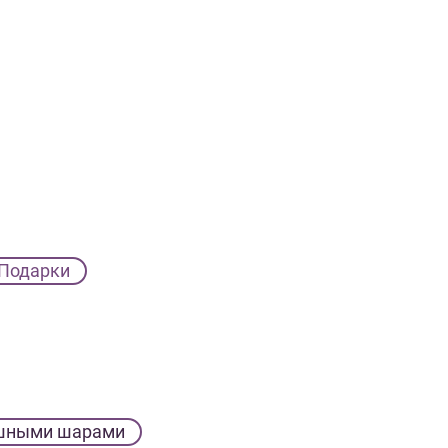
Подарки
шными шарами