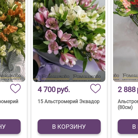
4 700
руб.
2 888
тромерий
15 Альстромерий Эквадор
Альстро
(80см)
НУ
В КОРЗИНУ
В