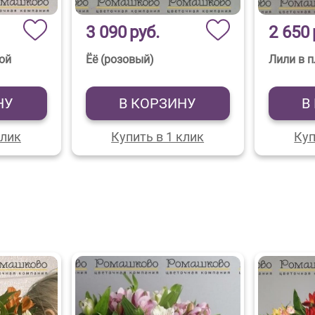
3 090
руб.
2 650
ной
Ёё (розовый)
Лили в п
НУ
В КОРЗИНУ
В
клик
Купить в 1 клик
Куп