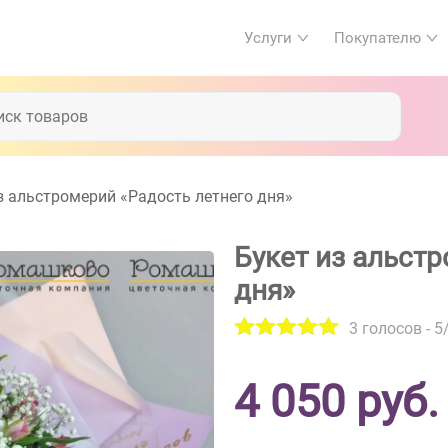
Услуги
Покупателю
з альстромерий «Радость летнего дня»
Букет из альст
дня»
3
голосов -
5
4 050
руб.