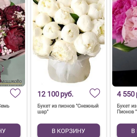
12 100
руб.
4 550
Семь
Букет из пионов "Снежный
Букет из
шар"
Пионов 
НУ
В КОРЗИНУ
В