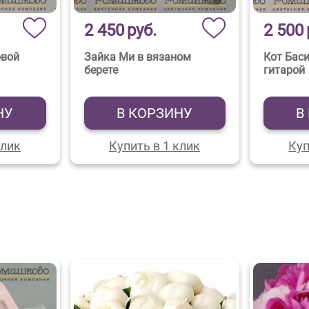
2 450
руб.
2 500
овой
Зайка Ми в вязаном
Кот Баси
берете
гитарой
НУ
В КОРЗИНУ
В
клик
Купить в 1 клик
Куп