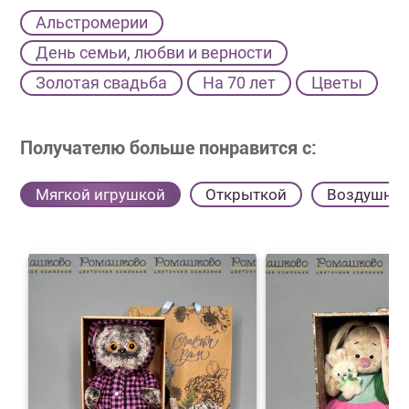
Альстромерии
День семьи, любви и верности
Золотая свадьба
На 70 лет
Цветы
Получателю больше понравится с:
Мягкой игрушкой
Открыткой
Воздушны