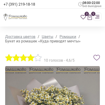
08:00-22:00
+7 (391) 219-18-18
Без выходных
0
0
Доставка цветов
/
Цветы
/
Ромашки
/
Букет из ромашек «Куда приводят мечты»
10
голосов -
4,6
/5