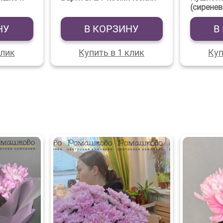
(сирене
НУ
В КОРЗИНУ
В
клик
Купить в 1 клик
Куп