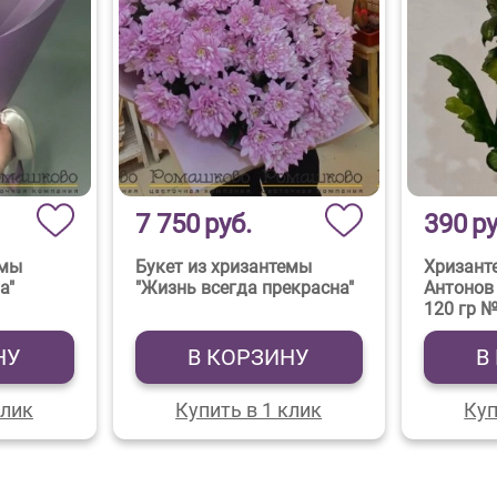
7 750
руб.
390
ру
емы
Букет из хризантемы
Хризант
а"
"Жизнь всегда прекрасна"
Антонов
120 гр 
НУ
В КОРЗИНУ
В
клик
Купить в 1 клик
Куп