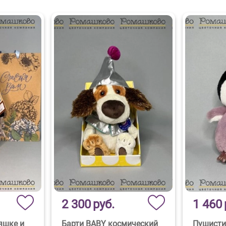
2 300
руб.
1 460
яшке и
Барти BABY космический
Пушисти