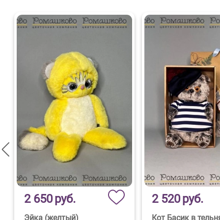
2 650
руб.
2 520
руб.
Эйка (желтый)
Кот Басик в тельн