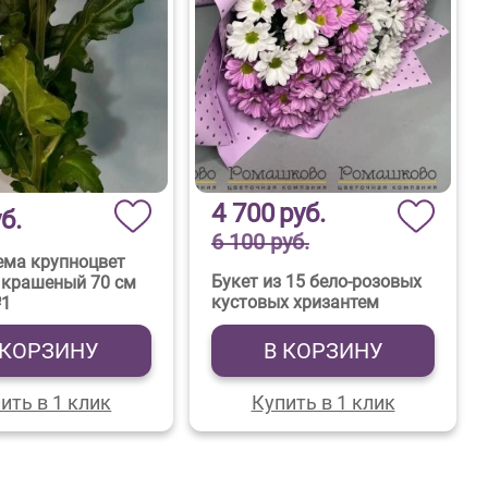
4 700
руб.
б.
6 100 руб.
ема крупноцвет
Букет из 15 бело-розовых
 крашеный 70 см
кустовых хризантем
№1
 КОРЗИНУ
В КОРЗИНУ
ить в 1 клик
Купить в 1 клик