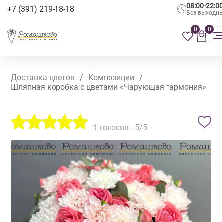
08:00-22:0
+7 (391) 219-18-18
Без выходн
0
0
Доставка цветов
/
Композиции
/
Шляпная коробка с цветами «Чарующая гармония»
1
голосов -
5
/5