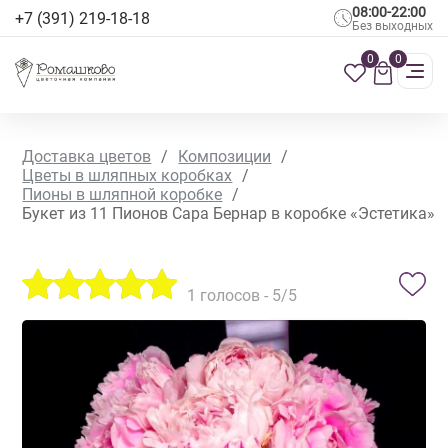
08:00-22:00
+7 (391) 219-18-18
Без выходных
0
0
Доставка цветов
/
Композиции
/
Цветы в шляпных коробках
/
Пионы в шляпной коробке
/
Букет из 11 Пионов Сара Бернар в коробке «Эстетика»
1
голосов -
5
/5
СЕЗОННЫЕ ЦВЕТЫ