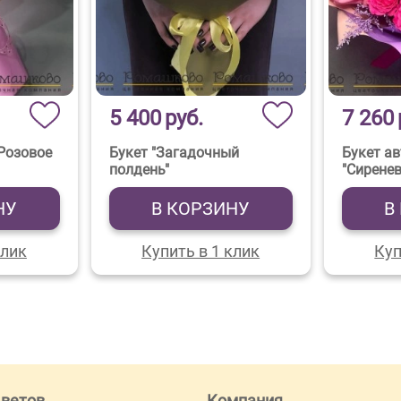
5 400
руб.
7 260
"Розовое
Букет "Загадочный
Букет а
полдень"
"Сиренев
НУ
В КОРЗИНУ
В
клик
Купить в 1 клик
Куп
цветов
Компания