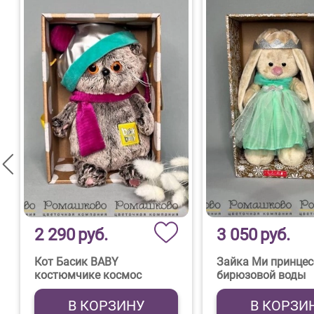
2 290
руб.
3 050
руб.
Кот Басик BABY
Зайка Ми принцес
костюмчике космос
бирюзовой воды
В КОРЗИНУ
В КОРЗИ