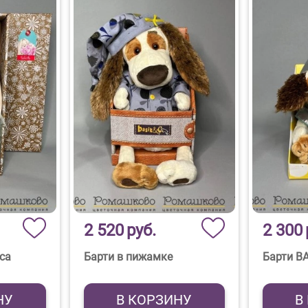
2 520
руб.
2 300
са
Барти в пижамке
Барти B
НУ
В КОРЗИНУ
В