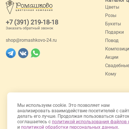
Цветы
Розы
+7 (391) 219-18-18
Букеты
Заказать обратный звонок
Подарки
shop@romashkovo-24.ru
Повод
Композиц
Акции
Свадебные
Кому
Мы используем cookie. Это позволяет нам
анализировать взаимодействие посетителей с сай
делать его лучше. Продолжая пользоваться сайто
соглашаетесь с
политикой использования файлов 
и
политикой обработки персональных данных
.