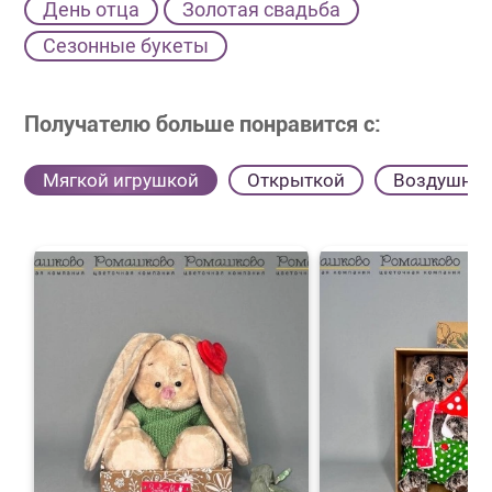
День отца
Золотая свадьба
Сезонные букеты
Получателю больше понравится с:
Мягкой игрушкой
Открыткой
Воздушны