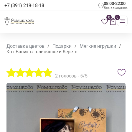
08:00-22:00
+7 (391) 219-18-18
Без выходных
0
0
Доставка цветов
/
Подарки
/
Мягкие игрушки
/
Кот Басик в тельняшке и берете
2
голосов -
5
/5