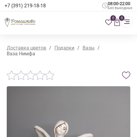
08:00-22:00
+7 (391) 219-18-18
Без выходных
0
0
Доставка цветов
/
Подарки
/
Вазы
/
Ваза Нимфа