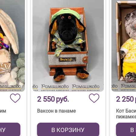
2 550
руб.
2 250
шим
Ваксон в панаме
Кот Бас
пижамк
НУ
В КОРЗИНУ
В