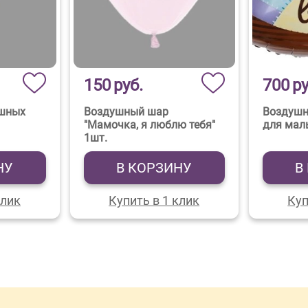
150
руб.
700
ру
ушных
Воздушный шар
Воздушн
"Мамочка, я люблю тебя"
для мал
1шт.
НУ
В КОРЗИНУ
В
клик
Купить в 1 клик
Куп