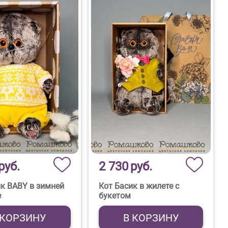
руб.
2 730
руб.
ик BABY в зимней
Кот Басик в жилете с
е
букетом
 КОРЗИНУ
В КОРЗИНУ