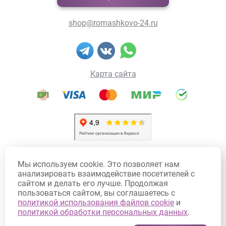
shop@romashkovo-24.ru
Карта сайта
Политика конфиденциальности
Мы используем cookie. Это позволяет нам
Политика использования Cookie
анализировать взаимодействие посетителей с
сайтом и делать его лучше. Продолжая
Договор оферты
пользоваться сайтом, вы соглашаетесь с
Согласие на обработку персональных данных
политикой использования файлов cookie
и
политикой обработки персональных данных
.
Согласие на получение рекламных рассылок