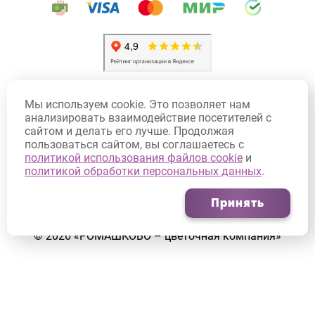
Политика конфиденциальности
Мы используем cookie. Это позволяет нам
Политика использования Cookie
анализировать взаимодействие посетителей с
сайтом и делать его лучше. Продолжая
Договор оферты
пользоваться сайтом, вы соглашаетесь с
Согласие на обработку персональных данных
политикой использования файлов cookie
и
политикой обработки персональных данных
.
Согласие на получение рекламных рассылок
Принять
©
2026
«РОМАШКОВО – цветочная компания»