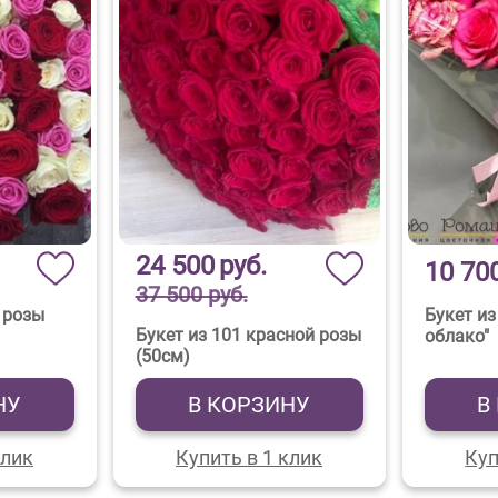
24 500
руб.
10 70
37 500 руб.
 розы
Букет из
Букет из 101 красной розы
облако"
(50см)
НУ
В КОРЗИНУ
В
клик
Купить в 1 клик
Куп