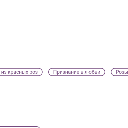
 из красных роз
Признание в любви
Роз