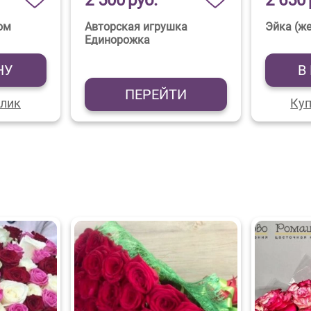
2 500
руб.
2 650
ом
Авторская игрушка
Эйка (ж
Единорожка
НУ
В
ПЕРЕЙТИ
клик
Куп