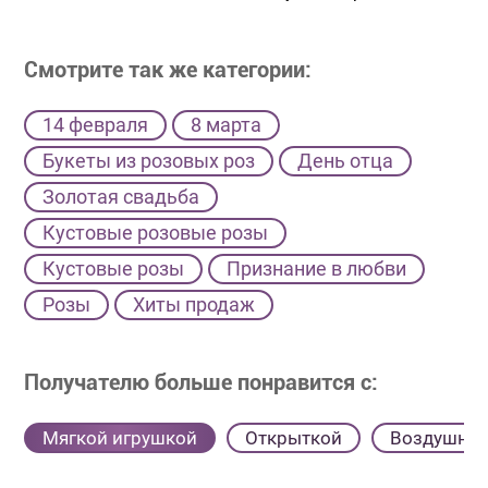
Смотрите так же категории:
14 февраля
8 марта
Букеты из розовых роз
День отца
Золотая свадьба
Кустовые розовые розы
Кустовые розы
Признание в любви
Розы
Хиты продаж
Получателю больше понравится с:
Мягкой игрушкой
Открыткой
Воздушны