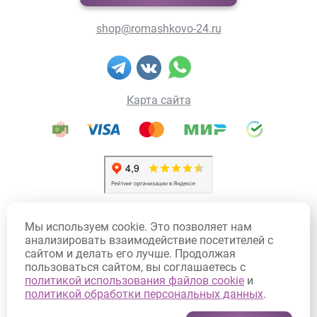
shop@romashkovo-24.ru
Карта сайта
Политика конфиденциальности
Мы используем cookie. Это позволяет нам
Политика использования Cookie
анализировать взаимодействие посетителей с
сайтом и делать его лучше. Продолжая
Договор оферты
пользоваться сайтом, вы соглашаетесь с
Согласие на обработку персональных данных
политикой использования файлов cookie
и
политикой обработки персональных данных
.
Согласие на получение рекламных рассылок