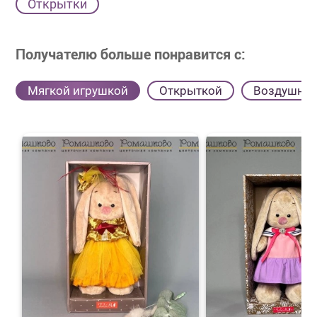
Открытки
Получателю больше понравится с:
Мягкой игрушкой
Открыткой
Воздушны