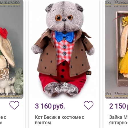
3 160
руб.
2 150
е с
Кот Басик в костюме с
Зайка М
е
бантом
янтарно