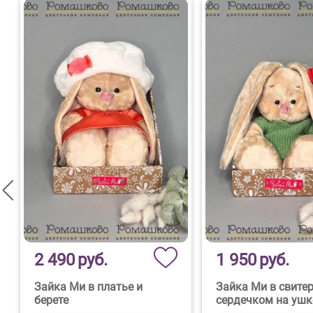
2 490
руб.
1 950
руб.
Зайка Ми в платье и
Зайка Ми в свитер
берете
сердечком на ушк