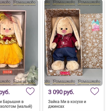
руб.
3 090
руб.
и Барышня в
Зайка Ми в косухе и
-золотом (малый)
джинсах