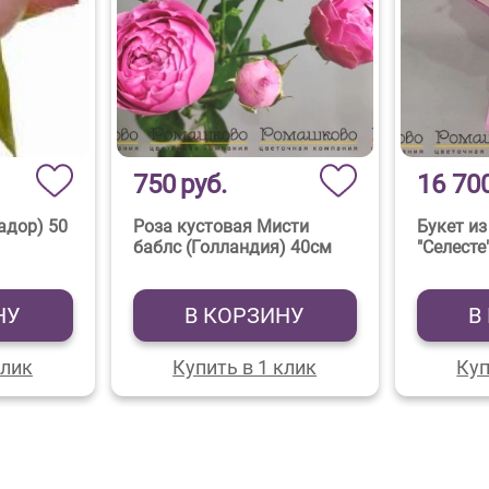
750
руб.
16 70
адор) 50
Роза кустовая Мисти
Букет из
баблс (Голландия) 40см
"Селесте
НУ
В КОРЗИНУ
В
клик
Купить в 1 клик
Куп