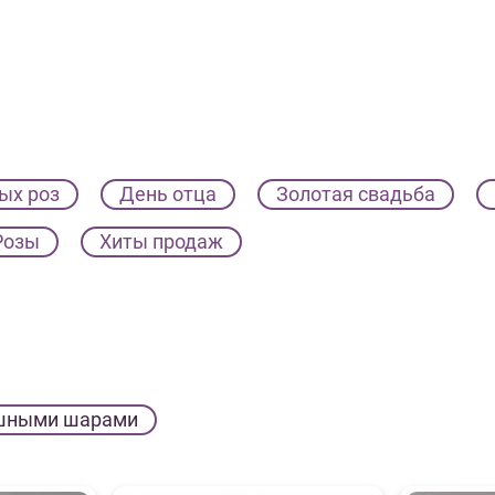
ых роз
День отца
Золотая свадьба
Розы
Хиты продаж
шными шарами