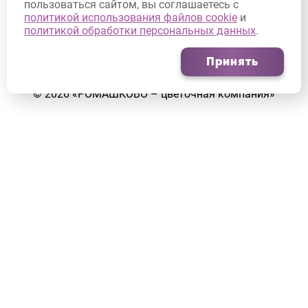
пользоваться сайтом, вы соглашаетесь с
Согласие на обработку персональных данных
политикой использования файлов cookie
и
политикой обработки персональных данных
.
Согласие на получение рекламных рассылок
Принять
©
2026
«РОМАШКОВО – цветочная компания»