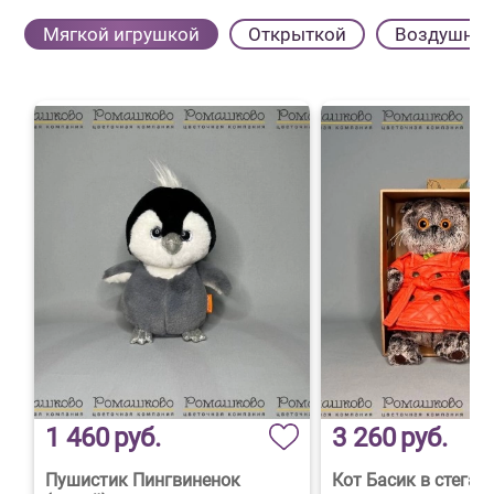
Мягкой игрушкой
Открыткой
Воздушны
1 460
руб.
3 260
руб.
Пушистик Пингвиненок
Кот Басик в стеган