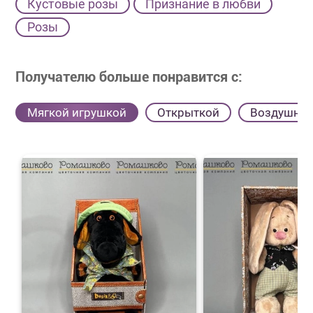
Кустовые розы
Признание в любви
Розы
Получателю больше понравится с:
Мягкой игрушкой
Открыткой
Воздушны