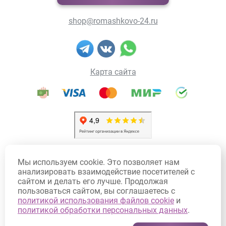
shop@romashkovo-24.ru
Карта сайта
Политика конфиденциальности
Мы используем cookie. Это позволяет нам
Политика использования Cookie
анализировать взаимодействие посетителей с
сайтом и делать его лучше. Продолжая
Договор оферты
пользоваться сайтом, вы соглашаетесь с
Согласие на обработку персональных данных
политикой использования файлов cookie
и
политикой обработки персональных данных
.
Согласие на получение рекламных рассылок