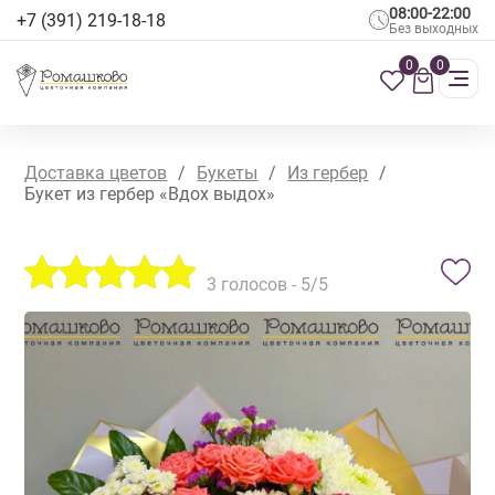
08:00-22:00
+7 (391) 219-18-18
Без выходных
0
0
Доставка цветов
/
Букеты
/
Из гербер
/
Букет из гербер «Вдох выдох»
3
голосов -
5
/5