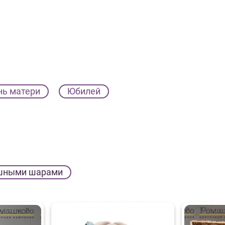
нь матери
Юбилей
шными шарами