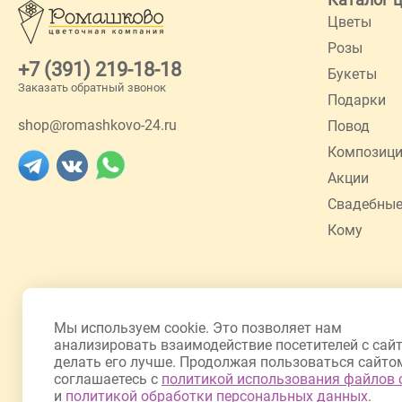
Цветы
Розы
+7 (391) 219-18-18
Букеты
Заказать обратный звонок
Подарки
shop@romashkovo-24.ru
Повод
Композиц
Акции
Свадебные
Кому
Мы используем cookie. Это позволяет нам
анализировать взаимодействие посетителей с сай
делать его лучше. Продолжая пользоваться сайто
соглашаетесь с
политикой использования файлов 
и
политикой обработки персональных данных
.