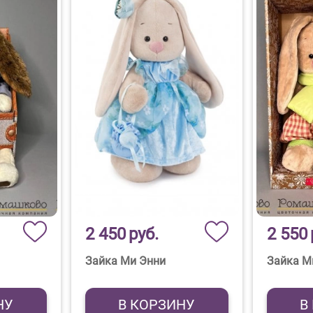
2 450
руб.
2 550
Зайка Ми Энни
Зайка М
НУ
В КОРЗИНУ
В