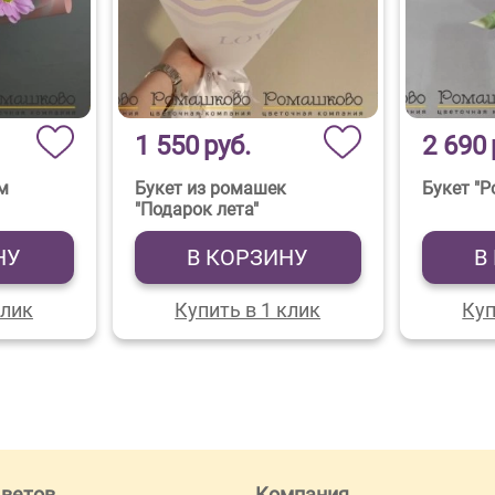
1 550
руб.
2 690
ем
Букет из ромашек
Букет "Р
"Подарок лета"
НУ
В КОРЗИНУ
В
клик
Купить в 1 клик
Куп
цветов
Компания