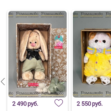
2 490
руб.
2 550
руб.