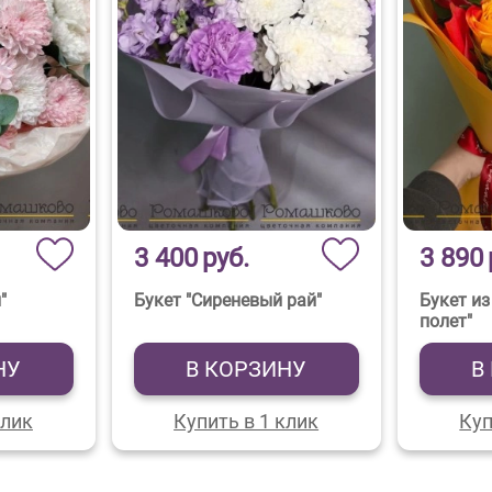
3 400
руб.
3 890
"
Букет "Сиреневый рай"
Букет из
полет"
НУ
В КОРЗИНУ
В
клик
Купить в 1 клик
Куп