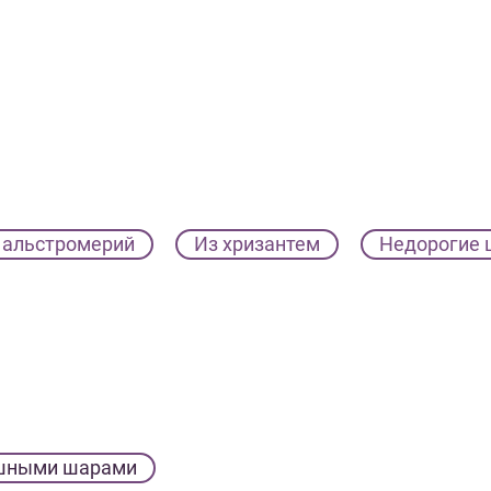
 альстромерий
Из хризантем
Недорогие 
шными шарами