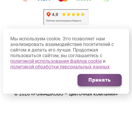
Политика конфиденциальности
Мы используем cookie. Это позволяет нам
Политика использования Cookie
анализировать взаимодействие посетителей с
сайтом и делать его лучше. Продолжая
Договор оферты
пользоваться сайтом, вы соглашаетесь с
Согласие на обработку персональных данных
политикой использования файлов cookie
и
политикой обработки персональных данных
.
Согласие на получение рекламных рассылок
Принять
©
2026
«РОМАШКОВО – цветочная компания»