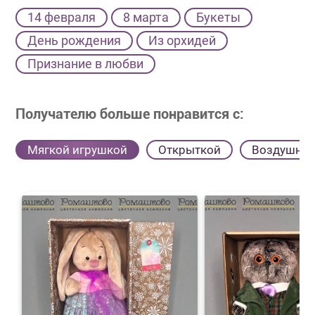
14 февраля
8 марта
Букеты
День рождения
Из орхидей
Признание в любви
Получателю больше понравится с:
Мягкой игрушкой
Открыткой
Воздушны