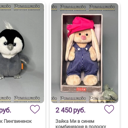
руб.
2 450
руб.
к Пингвиненок
Зайка Ми в синем
комбинезоне в полоску