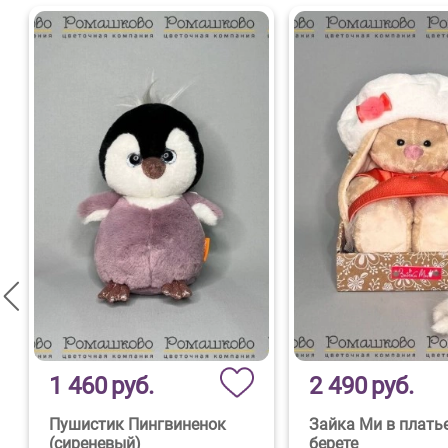
1 460
руб.
2 490
руб.
Пушистик Пингвиненок
Зайка Ми в плать
(сиреневый)
берете