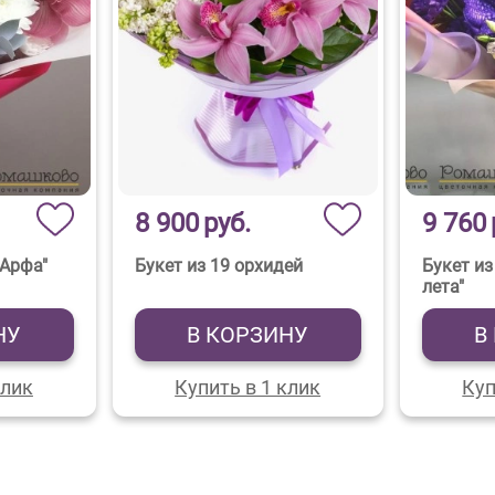
8 900
руб.
9 760
"Арфа"
Букет из 19 орхидей
Букет из
лета"
НУ
В КОРЗИНУ
В
клик
Купить в 1 клик
Куп