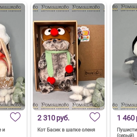
2 310
руб.
1 460
е и
Кот Басик в шапке оленя
Пушисти
(серый)