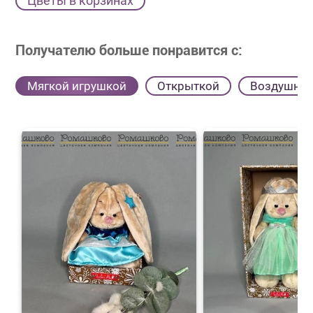
Цветы в корзинах
Получателю больше понравится с:
Мягкой игрушкой
Открыткой
Воздушны