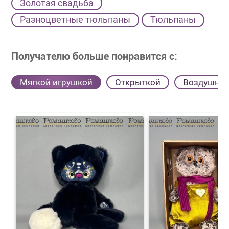
Золотая свадьба
Разноцветные тюльпаны
Тюльпаны
Получателю больше понравится с:
Мягкой игрушкой
Открыткой
Воздушны