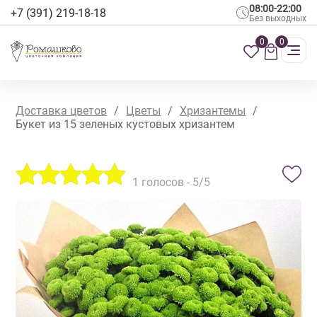
08:00-22:00
+7 (391) 219-18-18
Без выходных
0
0
Доставка цветов
/
Цветы
/
Хризантемы
/
Букет из 15 зеленых кустовых хризантем
1
голосов -
5
/5