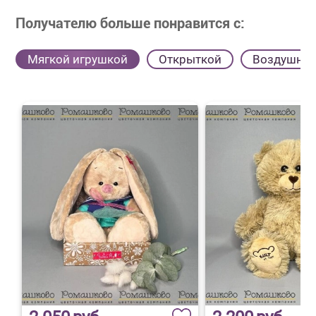
Получателю больше понравится с:
Мягкой игрушкой
Открыткой
Воздушны