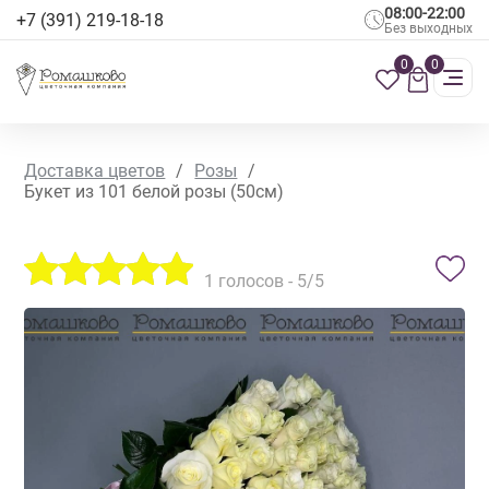
08:00-22:00
+7 (391) 219-18-18
Без выходных
0
0
Доставка цветов
/
Розы
/
Букет из 101 белой розы (50см)
1
голосов -
5
/5