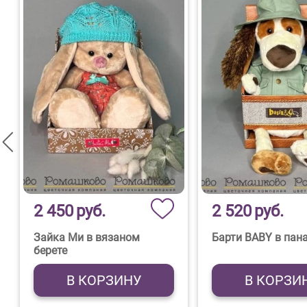
2 450
руб.
2 520
руб.
Зайка Ми в вязаном
Барти BABY в пан
берете
В КОРЗИНУ
В КОРЗИ