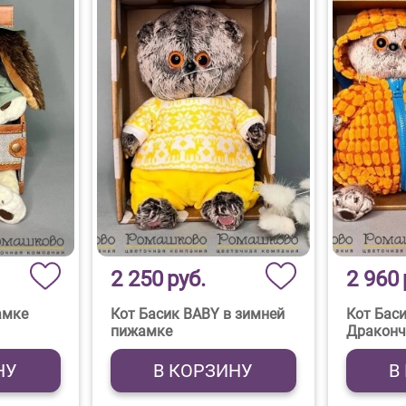
2 250
руб.
2 960
амке
Кот Басик BABY в зимней
Кот Бас
пижамке
Драконч
НУ
В КОРЗИНУ
В