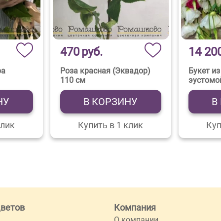
470
руб.
14 20
ра
Роза красная (Эквадор)
Букет из
110 см
эустомо
НУ
В КОРЗИНУ
В
клик
Купить в 1 клик
Куп
цветов
Компания
О компании