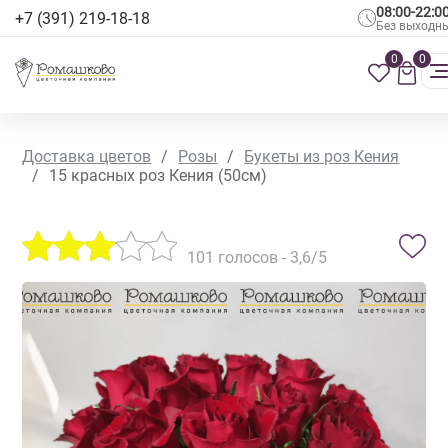
08:00-22:0
+7 (391) 219-18-18
Без выходн
0
0
Доставка цветов
/
Розы
/
Букеты из роз Кения
/
15 красных роз Кения (50см)
101
голосов -
3,6
/5
ХИТ ПРОДАЖ
АКЦИЯ