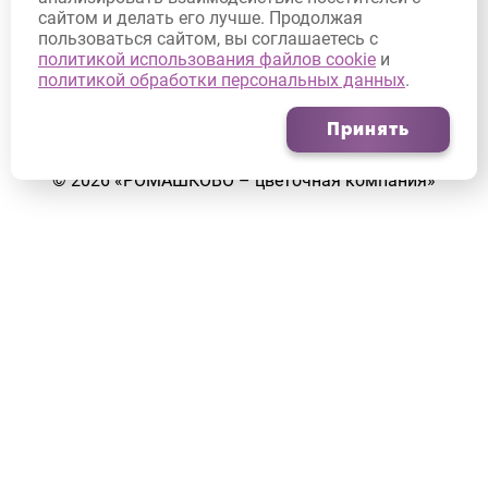
сайтом и делать его лучше. Продолжая
Договор оферты
пользоваться сайтом, вы соглашаетесь с
Согласие на обработку персональных данных
политикой использования файлов cookie
и
политикой обработки персональных данных
.
Согласие на получение рекламных рассылок
Принять
©
2026
«РОМАШКОВО – цветочная компания»