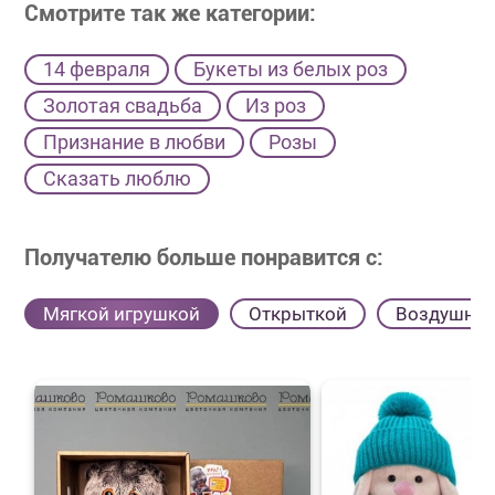
Смотрите так же категории:
14 февраля
Букеты из белых роз
Золотая свадьба
Из роз
Признание в любви
Розы
Сказать люблю
Получателю больше понравится с:
Мягкой игрушкой
Открыткой
Воздушны