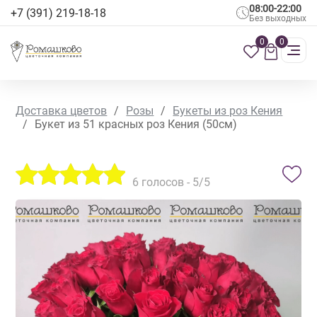
08:00-22:00
+7 (391) 219-18-18
Без выходных
0
0
Доставка цветов
/
Розы
/
Букеты из роз Кения
/
Букет из 51 красных роз Кения (50см)
6
голосов -
5
/5
ХИТ ПРОДАЖ
АКЦИЯ