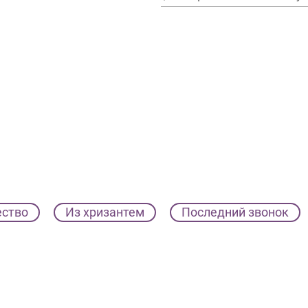
ество
Из хризантем
Последний звонок