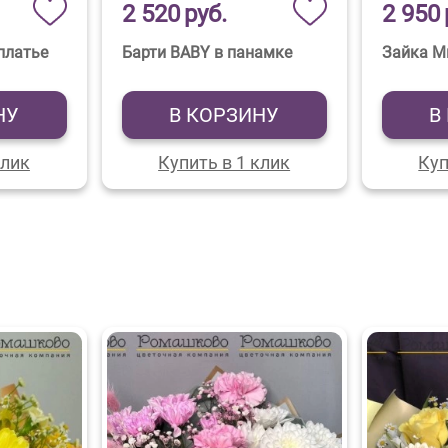
2 520
руб.
2 950
платье
Барти BABY в панамке
Зайка М
НУ
В КОРЗИНУ
В
клик
Купить в 1 клик
Куп