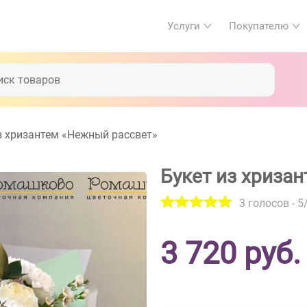
Услуги
Покупателю
з хризантем «Нежный рассвет»
Букет из хриза
3
голосов -
5
3 720
руб.