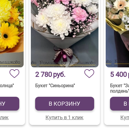
2 780
руб.
5 400
олнца"
Букет "Синьорина"
Букет "
полдень
НУ
В КОРЗИНУ
В
клик
Купить в 1 клик
Куп